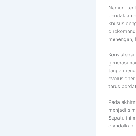
Namun, tent
pendakian e
khusus deng
direkomenda
menengah, M
Konsistensi
generasi ba
tanpa mengu
evolusioner
terus berda
Pada akhirn
menjadi sim
Sepatu ini 
diandalkan.