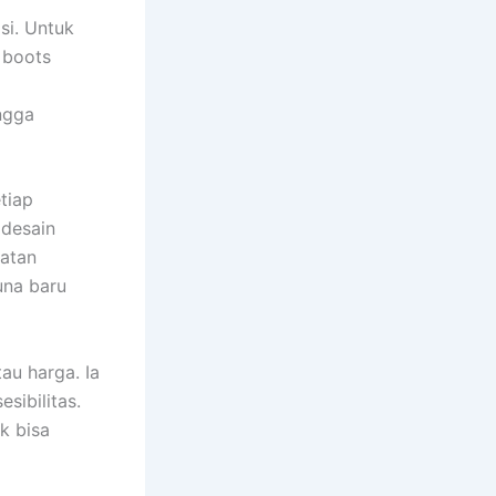
si. Untuk
 boots
ingga
tiap
 desain
katan
una baru
au harga. Ia
sibilitas.
k bisa