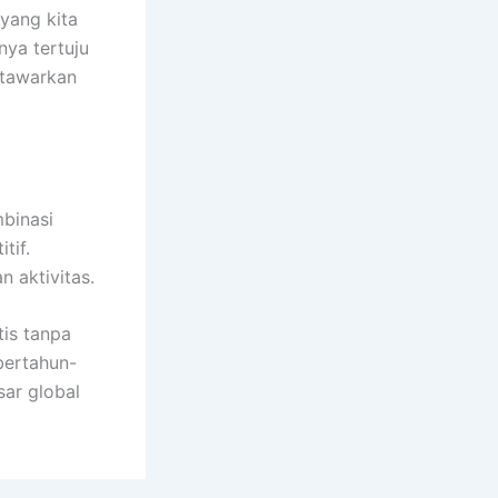
 yang kita
nya tertuju
itawarkan
mbinasi
tif.
 aktivitas.
is tanpa
bertahun-
sar global