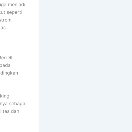
juga menjadi
ut seperti
strem,
as.
errell
 pada
ndingkan
king
tnya sebagai
litas dan