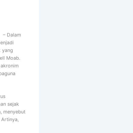
? – Dalam
enjadi
k yang
rell Moab.
h akronim
rbaguna
rus
an sejak
n, menyebut
Artinya,