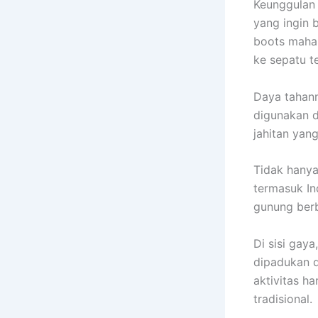
Keunggulan 
yang ingin 
boots mahal
ke sepatu te
Daya tahann
digunakan d
jahitan yan
Tidak hanya
termasuk In
gunung berb
Di sisi gay
dipadukan 
aktivitas ha
tradisional.