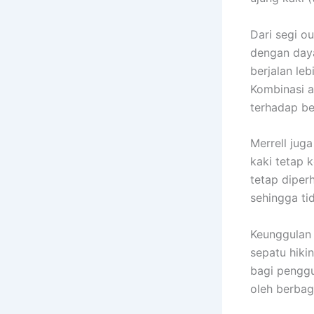
Dari segi o
dengan day
berjalan leb
Kombinasi a
terhadap be
Merrell ju
kaki tetap k
tetap diper
sehingga ti
Keunggulan 
sepatu hiki
bagi penggu
oleh berbag