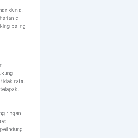
han dunia,
harian di
king paling
r
ukung
tidak rata.
telapak,
ng ringan
aat
 pelindung