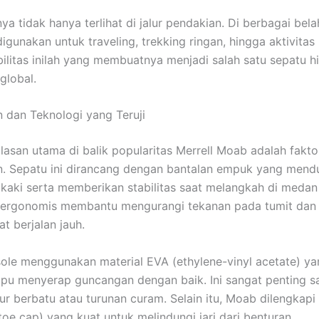
ya tidak hanya terlihat di jalur pendakian. Di berbagai bela
gunakan untuk traveling, trekking ringan, hingga aktivitas 
ibilitas inilah yang membuatnya menjadi salah satu sepatu hi
 global.
dan Teknologi yang Teruji
alasan utama di balik popularitas Merrell Moab adalah fakto
. Sepatu ini dirancang dengan bantalan empuk yang mend
kaki serta memberikan stabilitas saat melangkah di medan 
 ergonomis membantu mengurangi tekanan pada tumit dan 
t berjalan jauh.
ole menggunakan material EVA (ethylene-vinyl acetate) ya
u menyerap guncangan dengan baik. Ini sangat penting s
lur berbatu atau turunan curam. Selain itu, Moab dilengkapi
toe cap) yang kuat untuk melindungi jari dari benturan.