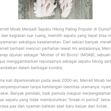
rell Moab Menjadi Sepatu Hiking Paling Populer di Dunia
g dan kegiatan luar ruang, memilih sepatu yang tepat bisa m
yamanan sekaligus keselamatan. Dari sekian banyak mere
rrell berhasil mencuri perhatian lewat lini andalannya, Mer
kerap dijuluki sebagai “Mother of All Boots” (MOAB), sebua
gus menggambarkan reputasinya sebagai sepatu hiking se
iandalkan dalam berbagai kondisi.
ma kali diperkenalkan pada awal 2000-an, Merrell Moab te
enyempurnaan tanpa kehilangan identitas utamanya: nyam
pakai. Banyak pendaki, baik pemula maupun berpengalama
i sepatu yang tidak membutuhkan “break-in period” lama. 
terasa pas dan nyaman bahkan saat baru keluar dari kotak.