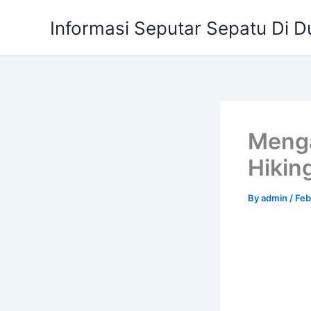
Skip
Informasi Seputar Sepatu Di D
to
content
Menga
Hikin
By
admin
/
Feb