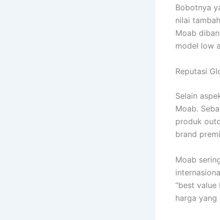
Bobotnya ya
nilai tamba
Moab diband
model low a
Reputasi Gl
Selain aspe
Moab. Sebag
produk outd
brand premi
Moab sering
internasion
“best value
harga yang