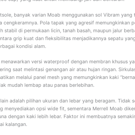
utsole, banyak varian Moab menggunakan sol Vibram yang 
a cengkeramnya. Pola tapak yang agresif memungkinkan 
ih stabil di permukaan licin, tanah basah, maupun jalur berb
ntara grip kuat dan fleksibilitas menjadikannya sepatu yan
rbagai kondisi alam.
ga menawarkan versi waterproof dengan membran khusus y
ering saat melintasi genangan air atau hujan ringan. Sirkula
hatikan melalui panel mesh yang memungkinkan kaki “berna
dak mudah lembap atau panas berlebihan.
lain adalah pilihan ukuran dan lebar yang beragam. Tidak 
ng menyediakan opsi wide fit, sementara Merrell Moab dike
na dengan kaki lebih lebar. Faktor ini membuatnya semakin
ai kalangan.