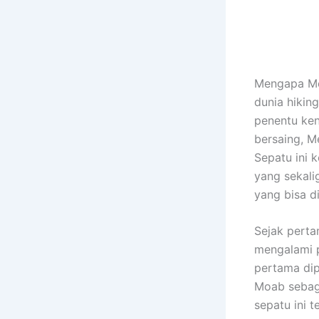
Mengapa Mer
dunia hikin
penentu ken
bersaing, Me
Sepatu ini 
yang sekali
yang bisa d
Sejak perta
mengalami p
pertama di
Moab sebaga
sepatu ini 