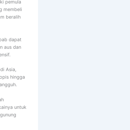
ki pemula
ng membeli
m beralih
Moab dapat
an aus dan
nsif.
di Asia,
ropis hingga
tangguh.
ah
ainya untuk
u gunung