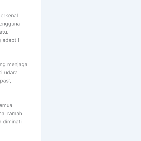
terkenal
pengguna
atu.
g adaptif
ang menjaga
si udara
pas”,
semua
nal ramah
 diminati