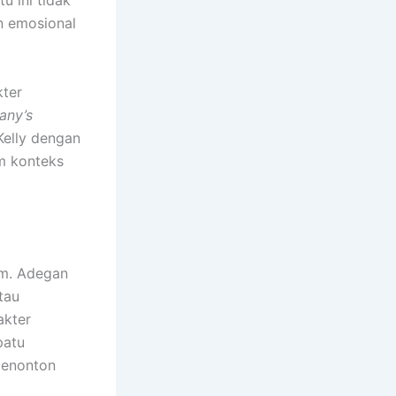
n emosional
kter
fany’s
Kelly dengan
am konteks
lm. Adegan
tau
akter
patu
penonton