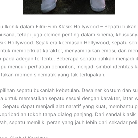
u Ikonik dalam Film-Film Klasik Hollywood – Sepatu bukan
usana, tetapi juga elemen penting dalam sinema, khususn
lasik Hollywood. Sejak era keemasan Hollywood, sepatu ser
untuk memperkuat karakter, menyampaikan emosi, dan m
ika pada adegan tertentu. Beberapa sepatu bahkan menjadi i
u mencuri perhatian penonton, menjadi simbol identitas ka
takan momen sinematik yang tak terlupakan.
 pilihan sepatu bukanlah kebetulan. Desainer kostum dan su
a untuk memastikan sepatu sesuai dengan karakter, latar 
. Sepatu dapat menjadi alat naratif yang kuat, membantu 
pribadian tokoh tanpa dialog panjang. Dari sandal klasik
wah, sepatu memiliki peran yang jauh lebih dari sekadar pel