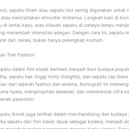
noir, sepatu hitam atau sepatu bot sering digunakan untu
atau menciptakan atmosfer misterius. Langkah kaki di kori
u di lantai kayu, atau kilauan sepatu di cahaya lampu menj
ng menambah intensitas adegan. Dengan cara ini, sepatu m
gral dari narasi, bukan hanya pelengkap kostum.
dan Tren Fashion
patu dalam film klasik berhasil menjadi ikon budaya popul
hy, sepatu hak tinggi Holly Golightly, dan sepatu tap Gene 
ian dari sejarah fashion dan sinema. Ikonografi ini memeng
dunia nyata, menginspirasi desainer, dan membentuk citra k
benak penonton.
patu ikonik juga terlihat dalam merchandising dan budaya
ka sepatu dari film klasik dijual sebagai koleksi, menjadi s
dan menghubungkan penggemar dengan dunia sinema. Sepatu