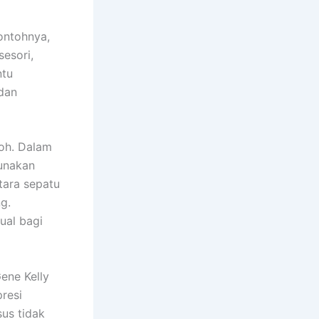
ontohnya,
esori,
ntu
dan
koh. Dalam
gunakan
tara sepatu
g.
ual bagi
ene Kelly
resi
us tidak