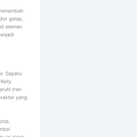
k menambah
dor gelap,
adi elemen
enjadi
er. Sepatu
Kelly
aruhi tren
arakter yang
 pop.
imbol
 ini tidak