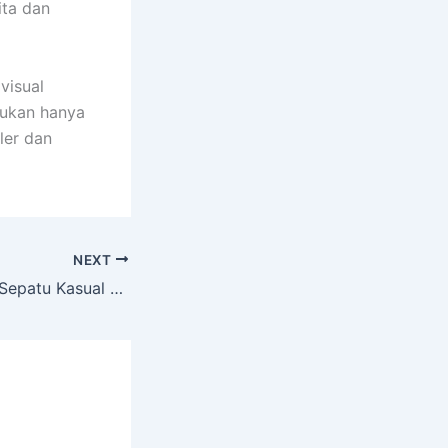
ita dan
visual
bukan hanya
ler dan
NEXT
Cara Menyimpan Sepatu Kasual agar Tidak Mudah Berjamur