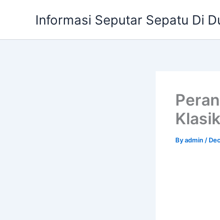
Skip
Informasi Seputar Sepatu Di D
to
content
Peran
Klasi
By
admin
/
Dec