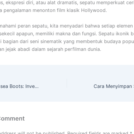
s, ekspresi diri, atau alat dramatis, sepatu memperkuat cer
 pengalaman menonton film klasik Hollywood.
hami peran sepatu, kita menyadari bahwa setiap elemen 
 sekecil apapun, memiliki makna dan fungsi. Sepatu ikonik 
i bagian dari seni sinematik yang membentuk budaya popu
n jejak abadi dalam sejarah perfilman dunia.
Tren Sepatu Chelsea Boots: Investasi Gaya Pria yang Tak Lekang Oleh Waktu
 Comment
address will not be published.
Required fields are marked
*