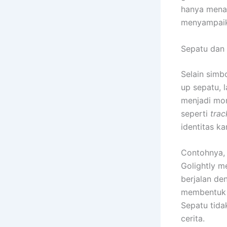
hanya menam
menyampaik
Sepatu dan 
Selain simb
up sepatu, 
menjadi mom
seperti
trac
identitas k
Contohnya,
Golightly 
berjalan de
membentuk c
Sepatu tida
cerita.