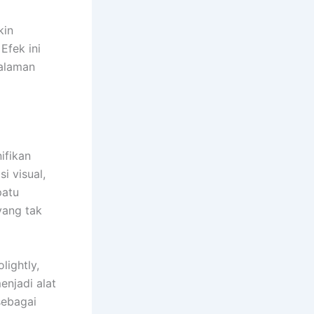
kin
Efek ini
galaman
ifikan
i visual,
patu
yang tak
lightly,
njadi alat
sebagai