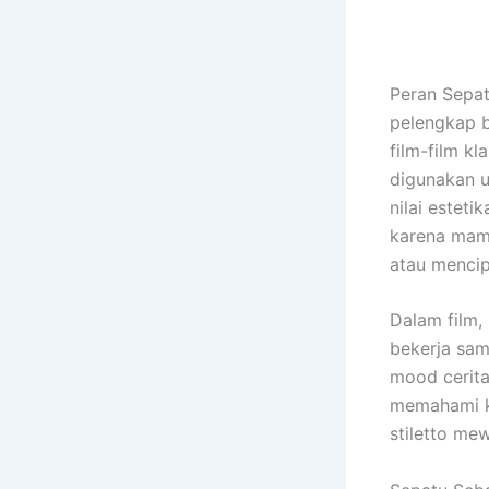
Peran Sepat
pelengkap b
film-film k
digunakan 
nilai estet
karena mamp
atau mencip
Dalam film,
bekerja sam
mood cerita
memahami ke
stiletto me