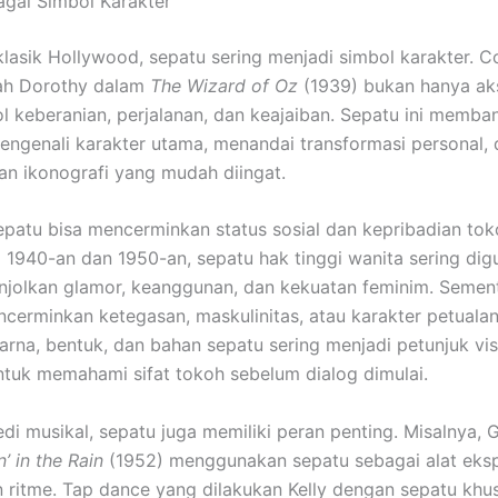
gai Simbol Karakter
klasik Hollywood, sepatu sering menjadi simbol karakter. C
ah Dorothy dalam
The Wizard of Oz
(1939) bukan hanya aks
ol keberanian, perjalanan, dan keajaiban. Sepatu ini memba
ngenali karakter utama, menandai transformasi personal, 
n ikonografi yang mudah diingat.
 sepatu bisa mencerminkan status sosial dan kepribadian to
ra 1940-an dan 1950-an, sepatu hak tinggi wanita sering di
jolkan glamor, keanggunan, dan kekuatan feminim. Semen
ncerminkan ketegasan, maskulinitas, atau karakter petualan
arna, bentuk, dan bahan sepatu sering menjadi petunjuk vis
tuk memahami sifat tokoh sebelum dialog dimulai.
i musikal, sepatu juga memiliki peran penting. Misalnya, G
n’ in the Rain
(1952) menggunakan sepatu sebagai alat eksp
 ritme. Tap dance yang dilakukan Kelly dengan sepatu khus