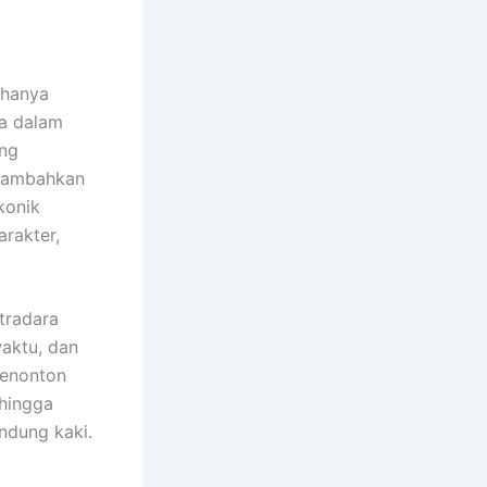
 hanya
ya dalam
ing
enambahkan
konik
rakter,
tradara
waktu, dan
penonton
 hingga
indung kaki.