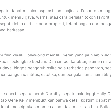
 sepatu dapat memicu aspirasi dan imajinasi. Penonton mung
 untuk meniru gaya, warna, atau cara berjalan tokoh favorit. 
sepatu lebih dari sekadar properti, tetapi bagian dari pen
ang berkesan.
m film klasik Hollywood memiliki peran yang jauh lebih sign
kadar pelengkap kostum. Dari simbol karakter, elemen naras
budaya, hingga pengaruh psikologis terhadap penonton, se
mbangun identitas, estetika, dan pengalaman sinematik 
ik seperti sepatu merah Dorothy, sepatu hak tinggi Holly Go
 tap Gene Kelly membuktikan bahwa detail kostum dapat me
g kuat, menciptakan momen abadi dalam sejarah film. Baik 