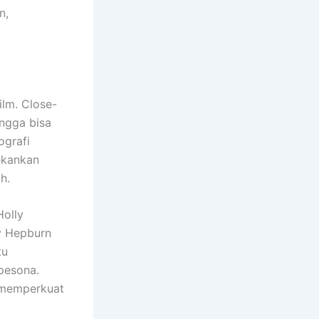
n,
lm. Close-
angga bisa
ografi
ekankan
h.
Holly
y Hepburn
tu
pesona.
g memperkuat