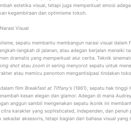
bah estetika visual, tetapi juga memperkuat emosi adega
an kegembiraan dan optimisme tokoh.
Narasi Visual
olisme, sepatu membantu membangun narasi visual dalam fi
langkah-langkah di jalanan, atau adegan berjalan menaiki t
en dramatis yang memperkuat alur cerita. Teknik sinemat
king shot
atau
zoom in
sering menyorot sepatu untuk men
arakter atau memicu penonton mengantisipasi tindakan toko
 dalam film
Breakfast at Tiffany’s
(1961), sepatu hak tinggi 
menambah kesan elegan dan glamor. Adegan di mana Audre
ngan anggun sambil mengenakan sepatu ikonik ini memban
itra karakter yang sophisticated, independen, dan penuh 
k sekadar aksesoris, tetapi bagian dari bahasa visual yan