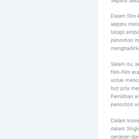
Sepatu Seba
Dalam film 
sepatu mer
tetapi simb
penonton me
menghadirka
Selain itu,
film-film e
untuk menon
bot pria me
Pemilihan w
penonton un
Dalam komed
dalam
Singi
gerakan dan