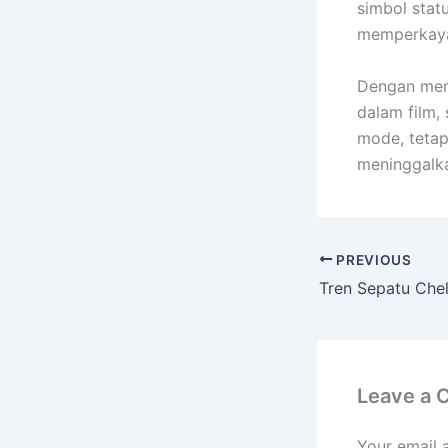
simbol statu
memperkaya
Dengan mema
dalam film,
mode, tetap
meninggalka
PREVIOUS
Leave a
Your email 