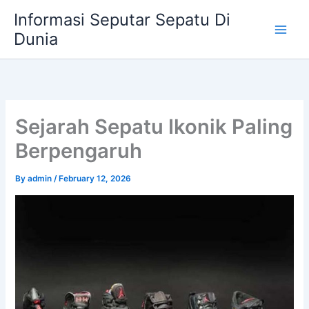
Skip
Informasi Seputar Sepatu Di
to
Dunia
content
Sejarah Sepatu Ikonik Paling
Berpengaruh
By
admin
/
February 12, 2026