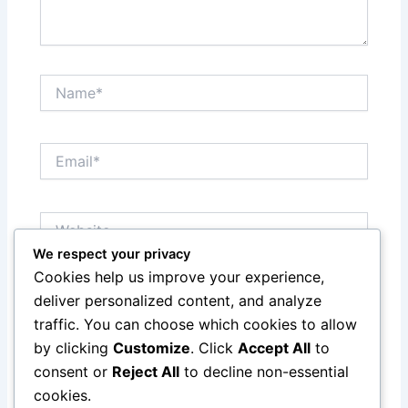
Name*
Email*
Website
We respect your privacy
Cookies help us improve your experience,
Save my name, email, and website in this browser
deliver personalized content, and analyze
for the next time I comment.
traffic. You can choose which cookies to allow
by clicking
Customize
. Click
Accept All
to
consent or
Reject All
to decline non-essential
cookies.