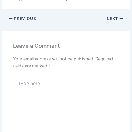
PREVIOUS
NEXT
Leave a Comment
Your email address will not be published.
Required
fields are marked
*
Type
here..