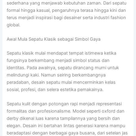
sederhana yang menjawab kebutuhan zaman. Dari sepatu
formal hingga kasual, pengaruhnya terasa hingga kini dan
terus menjadi inspirasi bagi desainer serta industri fashion
global.
Awal Mula Sepatu Klasik sebagai Simbol Gaya
Sepatu klasik mulai mendapat tempat istimewa ketika
fungsinya berkembang menjadi simbol status dan
identitas. Pada awalnya, sepatu dirancang murni untuk
melindungi kaki. Namun seiring berkembangnya
peradaban, desain sepatu mulai mencerminkan kelas
sosial, profesi, dan selera estetika pemakainya.
Sepatu kulit dengan potongan rapi menjadi representasi
formalitas dan profesionalisme. Model seperti oxford dan
derby dikenal luas karena tampilannya yang bersih dan
elegan. Desain ini bertahan lintas generasi karena mampu
beradaptasi dengan berbagai gaya busana, dari setelan jas