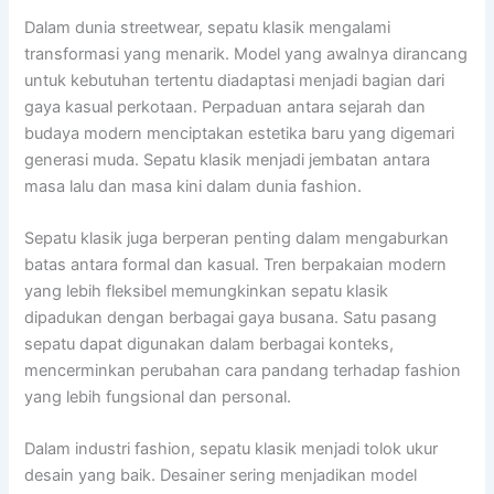
Dalam dunia streetwear, sepatu klasik mengalami
transformasi yang menarik. Model yang awalnya dirancang
untuk kebutuhan tertentu diadaptasi menjadi bagian dari
gaya kasual perkotaan. Perpaduan antara sejarah dan
budaya modern menciptakan estetika baru yang digemari
generasi muda. Sepatu klasik menjadi jembatan antara
masa lalu dan masa kini dalam dunia fashion.
Sepatu klasik juga berperan penting dalam mengaburkan
batas antara formal dan kasual. Tren berpakaian modern
yang lebih fleksibel memungkinkan sepatu klasik
dipadukan dengan berbagai gaya busana. Satu pasang
sepatu dapat digunakan dalam berbagai konteks,
mencerminkan perubahan cara pandang terhadap fashion
yang lebih fungsional dan personal.
Dalam industri fashion, sepatu klasik menjadi tolok ukur
desain yang baik. Desainer sering menjadikan model