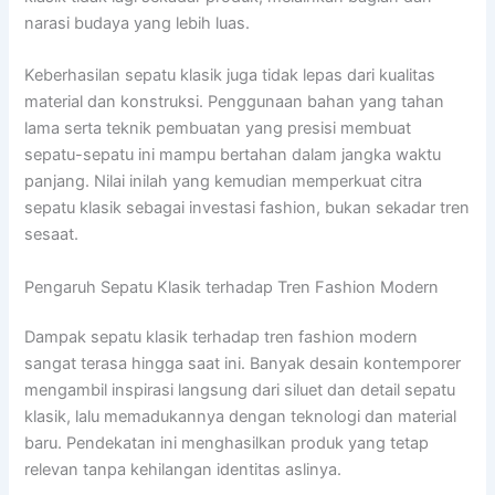
narasi budaya yang lebih luas.
Keberhasilan sepatu klasik juga tidak lepas dari kualitas
material dan konstruksi. Penggunaan bahan yang tahan
lama serta teknik pembuatan yang presisi membuat
sepatu-sepatu ini mampu bertahan dalam jangka waktu
panjang. Nilai inilah yang kemudian memperkuat citra
sepatu klasik sebagai investasi fashion, bukan sekadar tren
sesaat.
Pengaruh Sepatu Klasik terhadap Tren Fashion Modern
Dampak sepatu klasik terhadap tren fashion modern
sangat terasa hingga saat ini. Banyak desain kontemporer
mengambil inspirasi langsung dari siluet dan detail sepatu
klasik, lalu memadukannya dengan teknologi dan material
baru. Pendekatan ini menghasilkan produk yang tetap
relevan tanpa kehilangan identitas aslinya.