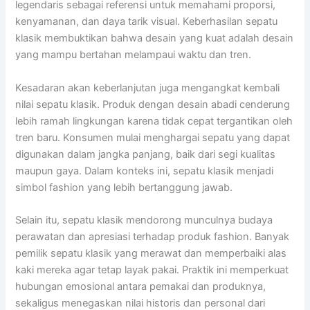
legendaris sebagai referensi untuk memahami proporsi,
kenyamanan, dan daya tarik visual. Keberhasilan sepatu
klasik membuktikan bahwa desain yang kuat adalah desain
yang mampu bertahan melampaui waktu dan tren.
Kesadaran akan keberlanjutan juga mengangkat kembali
nilai sepatu klasik. Produk dengan desain abadi cenderung
lebih ramah lingkungan karena tidak cepat tergantikan oleh
tren baru. Konsumen mulai menghargai sepatu yang dapat
digunakan dalam jangka panjang, baik dari segi kualitas
maupun gaya. Dalam konteks ini, sepatu klasik menjadi
simbol fashion yang lebih bertanggung jawab.
Selain itu, sepatu klasik mendorong munculnya budaya
perawatan dan apresiasi terhadap produk fashion. Banyak
pemilik sepatu klasik yang merawat dan memperbaiki alas
kaki mereka agar tetap layak pakai. Praktik ini memperkuat
hubungan emosional antara pemakai dan produknya,
sekaligus menegaskan nilai historis dan personal dari