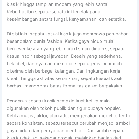
klasik hingga tampilan modern yang lebih santai.
Keberhasilan sepatu-sepatu ini terletak pada
keseimbangan antara fungsi, kenyamanan, dan estetika.
Di sisi lain, sepatu kasual klasik juga membawa perubahan
besar dalam dunia fashion. Ketika gaya hidup mulai
bergeser ke arah yang lebih praktis dan dinamis, sepatu
kasual hadir sebagai jawaban. Desain yang sederhana,
fleksibel, dan nyaman membuat sepatu jenis ini mudah
diterima oleh berbagai kalangan. Dari lingkungan kerja
kreatif hingga aktivitas sehari-hari, sepatu kasual klasik
berhasil mendobrak batas formalitas dalam berpakaian.
Pengaruh sepatu klasik semakin kuat ketika mulai
digunakan oleh tokoh publik dan figur budaya populer.
Ketika musisi, aktor, atau atlet mengenakan model tertentu
secara konsisten, sepatu tersebut berubah menjadi simbol
gaya hidup dan pernyataan identitas. Dari sinilah sepatu
klasik tidak lagi sekadar produk, melainkan bagian dari