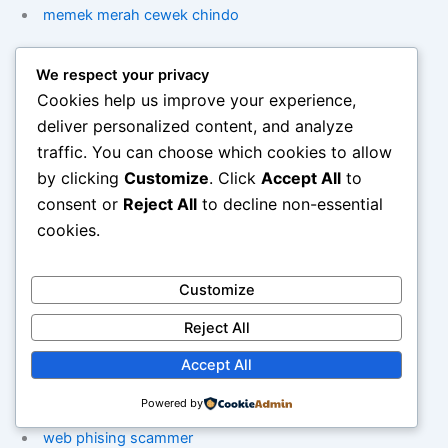
memek merah cewek chindo
cewek indo tetek merah besar
We respect your privacy
Cookies help us improve your experience,
sex porno tante umur 30 pepek merah/a>
deliver personalized content, and analyze
traffic. You can choose which cookies to allow
situs bokep siswa smp tetek besar
by clicking
Customize
. Click
Accept All
to
consent or
Reject All
to decline non-essential
tante jilat bijik kontol
cookies.
memek merah cewek chindo
Customize
Reject All
cewek indo tetek merah besar
Accept All
web phising
Powered by
web phising scammer