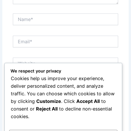
Name*
Email*
Website
We respect your privacy
Cookies help us improve your experience,
Save my name, email, and website in this browser
deliver personalized content, and analyze
for the next time I comment.
traffic. You can choose which cookies to allow
by clicking
Customize
. Click
Accept All
to
consent or
Reject All
to decline non-essential
cookies.